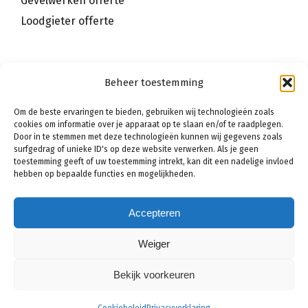
Gevelwerken offerte
Loodgieter offerte
INFORMATIE OVER DE PRIJZEN
Beheer toestemming
Om de beste ervaringen te bieden, gebruiken wij technologieën zoals
Kelderdichting methodes en prijzen
cookies om informatie over je apparaat op te slaan en/of te raadplegen.
Gevelrenovatie prijzen
Door in te stemmen met deze technologieën kunnen wij gegevens zoals
surfgedrag of unieke ID's op deze website verwerken. Als je geen
Schilderwerk prijzen
toestemming geeft of uw toestemming intrekt, kan dit een nadelige invloed
hebben op bepaalde functies en mogelijkheden.
Accepteren
Weiger
Bekijk voorkeuren
Vosec
|
Sitemap
|
Privacy statement
|
Voorwaarden
|
Disclaimer
|
Contact
|
Bedrijf aanmelden