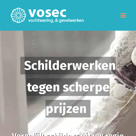
Schilderwerken
tegen scherpe
prijzen