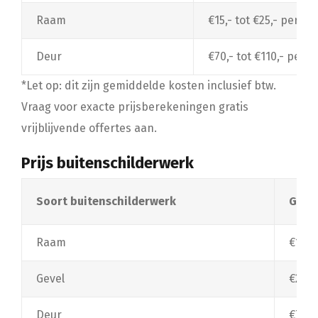
Raam
€15,- tot €25,- per r
Deur
€70,- tot €110,- per d
*Let op: dit zijn gemiddelde kosten inclusief btw.
Vraag voor exacte prijsberekeningen gratis
vrijblijvende offertes aan.
Prijs buitenschilderwerk
Soort buitenschilderwerk
Gemid
Raam
€15,-
Gevel
€20,-
Deur
€70,-