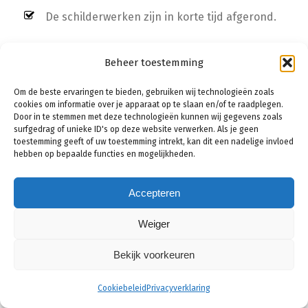
De schilderwerken zijn in korte tijd afgerond.
Bij u in de provincie:
Beheer toestemming
Brugge
|
Kortrijk
|
Oostende
|
Roeselare
|
Waregem
Om de beste ervaringen te bieden, gebruiken wij technologieën zoals
|
Ieper
|
Menen
|
Knokke-Heist
|
Wevelgem
|
cookies om informatie over je apparaat op te slaan en/of te raadplegen.
Door in te stemmen met deze technologieën kunnen wij gegevens zoals
Harelbeke
surfgedrag of unieke ID's op deze website verwerken. Als je geen
toestemming geeft of uw toestemming intrekt, kan dit een nadelige invloed
hebben op bepaalde functies en mogelijkheden.
Schilder Hooglede inschakelen?
Wilt u ook tot 40% besparen op uw schilderwerken?
Accepteren
Bespaar tot 40% door offertes te vergelijken! Via
Weiger
het
offerteformulier
op deze website vraagt u met
één muisklik gemakkelijk tot wel 6 prijsopgaven aan
Bekijk voorkeuren
bij schilders uit de regio Hooglede. Kies de vakman
met het beste aanbod en bespaar zo flink op de
Cookiebeleid
Privacyverklaring