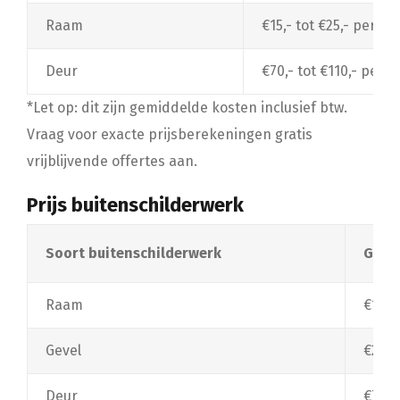
Raam
€15,- tot €25,- per r
Deur
€70,- tot €110,- per d
*Let op: dit zijn gemiddelde kosten inclusief btw.
Vraag voor exacte prijsberekeningen gratis
vrijblijvende offertes aan.
Prijs buitenschilderwerk
Soort buitenschilderwerk
Gemid
Raam
€15,-
Gevel
€20,-
Deur
€70,-