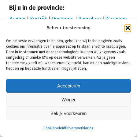
Bij u in de provincie:
Brugge
|
Kortrijk
|
Oostende
|
Roeselare
|
Waregem
Beheer toestemming
|
Ieper
|
Menen
|
Knokke-Heist
|
Wevelgem
|
Harelbeke
Om de beste ervaringen te bieden, gebruiken wij technologieën zoals
cookies om informatie over je apparaat op te slaan en/of te raadplegen.
Schilder Wervik inschakelen?
Door in te stemmen met deze technologieën kunnen wij gegevens zoals
surfgedrag of unieke ID's op deze website verwerken. Als je geen
toestemming geeft of uw toestemming intrekt, kan dit een nadelige invloed
Wilt u ook tot 40% besparen op uw schilderwerken?
hebben op bepaalde functies en mogelijkheden.
Bespaar tot 40% door offertes te vergelijken! Via
het
offerteformulier
op deze website vraagt u met
Accepteren
één muisklik gemakkelijk tot wel 6 prijsopgaven aan
Weiger
bij schilders uit de regio Wervik. Kies de vakman
met het beste aanbod en bespaar zo flink op de
Bekijk voorkeuren
kosten. Wilt u binnenkort uw gevel laten verven? Of
zijn uw ramen en deuren aan een nieuwe
Cookiebeleid
Privacyverklaring