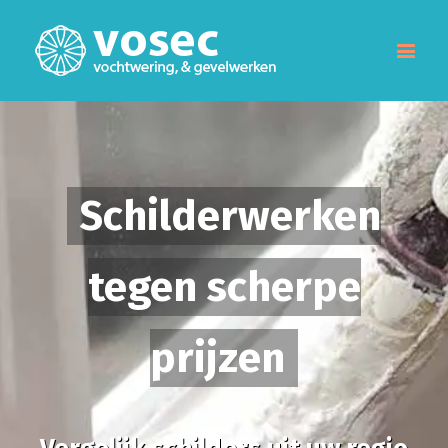
Schilderwerken
tegen scherpe
prijzen