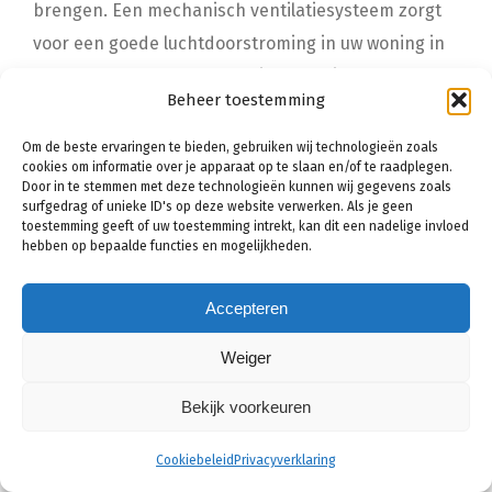
brengen. Een mechanisch ventilatiesysteem zorgt
voor een goede luchtdoorstroming in uw woning in
Kalmthout. De lucht wordt uit de woning gezogen en
Beheer toestemming
vervangen met schone lucht. Wel is het belangrijk
om af en toe onderhoud te plegen, zodat het
Om de beste ervaringen te bieden, gebruiken wij technologieën zoals
cookies om informatie over je apparaat op te slaan en/of te raadplegen.
systeem goed blijft werken en er geen stofdeeltjes
Door in te stemmen met deze technologieën kunnen wij gegevens zoals
in komen.
surfgedrag of unieke ID's op deze website verwerken. Als je geen
toestemming geeft of uw toestemming intrekt, kan dit een nadelige invloed
hebben op bepaalde functies en mogelijkheden.
Natuurlijke ventilatie
In huis is er vaak al veel natuurlijke ventilatie,
Accepteren
bijvoorbeeld doordat u een raampje openzet of
Weiger
door de naden en kieren in de woning. Om de
natuurlijke ventilatie te verbeteren is het mogelijk
Bekijk voorkeuren
om ventilatieroosters of klepraampjes aan te
Cookiebeleid
Privacyverklaring
brengen. Bijvoorbeeld een klepraampje in vochtige