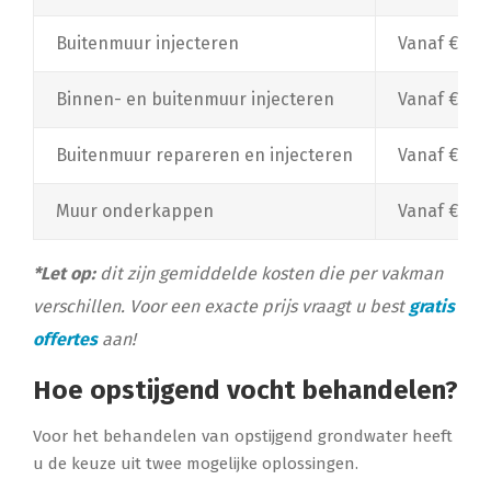
Buitenmuur injecteren
Vanaf €100
Binnen- en buitenmuur injecteren
Vanaf €180
Buitenmuur repareren en injecteren
Vanaf €250
Muur onderkappen
Vanaf €100,
*Let op:
dit zijn gemiddelde kosten die per vakman
verschillen. Voor een exacte prijs vraagt u best
gratis
offertes
aan!
Hoe opstijgend vocht behandelen?
Voor het behandelen van opstijgend grondwater heeft
u de keuze uit twee mogelijke oplossingen.