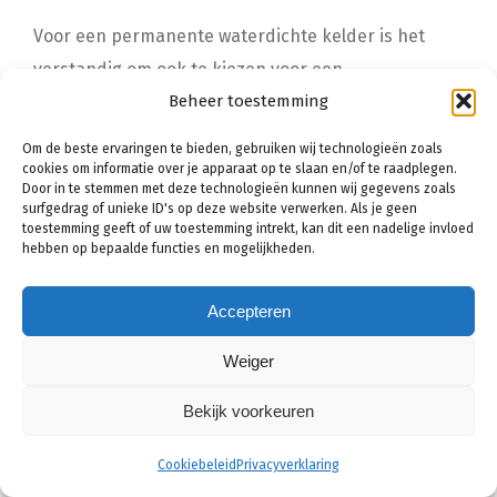
Voor een permanente waterdichte kelder is het
verstandig om ook te kiezen voor een
Beheer toestemming
kelderdrainage systeem. De kosten hiervoor
beginnen bij een eenvoudig systeem in een kleine
Om de beste ervaringen te bieden, gebruiken wij technologieën zoals
kelder rond de
€3.500,-
maar kunnen, afhankelijk
cookies om informatie over je apparaat op te slaan en/of te raadplegen.
Door in te stemmen met deze technologieën kunnen wij gegevens zoals
van de situatie, oplopen tot wel
€10.000,-
surfgedrag of unieke ID's op deze website verwerken. Als je geen
toestemming geeft of uw toestemming intrekt, kan dit een nadelige invloed
hebben op bepaalde functies en mogelijkheden.
Werkzaamheden
Gemiddelde prijs*
Accepteren
Kelderbekuiping
€16,- tot €18,- per m²
Weiger
Kelderdrainage
€3.500,- tot €9.500,-
Bekijk voorkeuren
*Let op:
dit zijn gemiddelde kosten die per vakman
Cookiebeleid
Privacyverklaring
verschillen. Exacte prijs ontvangen?
Vergelijk gratis