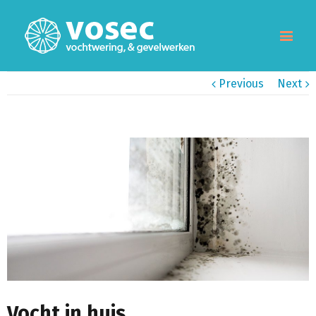
Previous
Next
View
Larger
Image
Vocht in huis