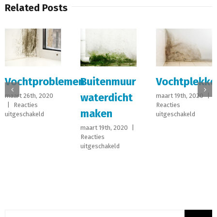
Related Posts
Vochtig
blemen
Buitenmuur
Vochtplekken
slaapka
waterdicht
maart 19th, 2020
|
maart 18th, 2
Reacties
maken
|
Reacties
r
voor
uitgeschakeld
uitgeschakeld
htproblemen
Vochtplekken
maart 19th, 2020
|
Reacties
voor
uitgeschakeld
Buitenmuur
waterdicht
maken