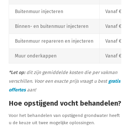
Buitenmuur injecteren
Vanaf €100
Binnen- en buitenmuur injecteren
Vanaf €180
Buitenmuur repareren en injecteren
Vanaf €250
Muur onderkappen
Vanaf €100,
*Let op:
dit zijn gemiddelde kosten die per vakman
verschillen. Voor een exacte prijs vraagt u best
gratis
offertes
aan!
Hoe opstijgend vocht behandelen?
Voor het behandelen van opstijgend grondwater heeft
u de keuze uit twee mogelijke oplossingen.