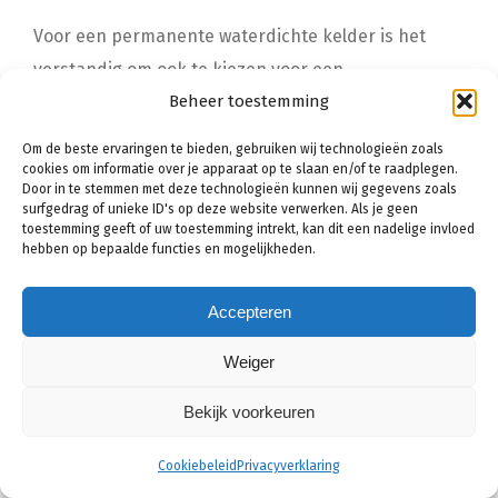
Voor een permanente waterdichte kelder is het
verstandig om ook te kiezen voor een
Beheer toestemming
kelderdrainage systeem. De kosten hiervoor
beginnen bij een eenvoudig systeem in een kleine
Om de beste ervaringen te bieden, gebruiken wij technologieën zoals
kelder rond de
€3.500,-
maar kunnen, afhankelijk
cookies om informatie over je apparaat op te slaan en/of te raadplegen.
Door in te stemmen met deze technologieën kunnen wij gegevens zoals
van de situatie, oplopen tot wel
€10.000,-
surfgedrag of unieke ID's op deze website verwerken. Als je geen
toestemming geeft of uw toestemming intrekt, kan dit een nadelige invloed
hebben op bepaalde functies en mogelijkheden.
Werkzaamheden
Gemiddelde prijs*
Accepteren
Kelderbekuiping
€16,- tot €18,- per m²
Weiger
Kelderdrainage
€3.500,- tot €9.500,-
Bekijk voorkeuren
*Let op:
dit zijn gemiddelde kosten die per vakman
Cookiebeleid
Privacyverklaring
verschillen. Exacte prijs ontvangen?
Vergelijk gratis