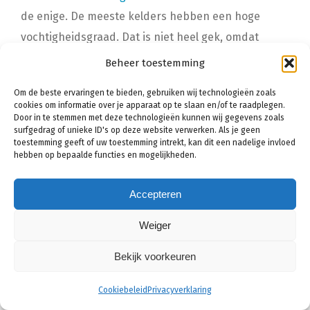
de enige. De meeste kelders hebben een hoge
vochtigheidsgraad. Dat is niet heel gek, omdat
kelders zich natuurlijk beneden het maaiveld
Beheer toestemming
bevinden. De muren van de kelder zijn omringd met
Om de beste ervaringen te bieden, gebruiken wij technologieën zoals
grondwater, dat continu naar binnen probeert te
cookies om informatie over je apparaat op te slaan en/of te raadplegen.
Door in te stemmen met deze technologieën kunnen wij gegevens zoals
dringen.
surfgedrag of unieke ID's op deze website verwerken. Als je geen
toestemming geeft of uw toestemming intrekt, kan dit een nadelige invloed
Wilt u graag waardevolle spullen opbergen in de
hebben op bepaalde functies en mogelijkheden.
kelder? Of wilt u de kelder inzetten voor het gebruik
van een thuiskantoor? Dan is het wel belangrijk dat
Accepteren
de vochtigheidsgraad in de kelder gezond is. Dit is
Weiger
te realiseren met behulp van een kelderdichting.
Bekijk voorkeuren
Een kelderdichting houdt in dat u de
Cookiebeleid
Privacyverklaring
kelder volledig waterdicht maakt.