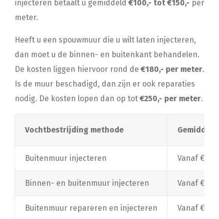
injecteren betaalt u gemiddeld
€100,- tot €150,-
per
meter.
Heeft u een spouwmuur die u wilt laten injecteren,
dan moet u de binnen- en buitenkant behandelen.
De kosten liggen hiervoor rond de
€180,- per meter
.
Is de muur beschadigd, dan zijn er ook reparaties
nodig. De kosten lopen dan op tot
€250,- per meter
.
Vochtbestrijding methode
Gemiddelde
Buitenmuur injecteren
Vanaf €100
Binnen- en buitenmuur injecteren
Vanaf €180
Buitenmuur repareren en injecteren
Vanaf €250