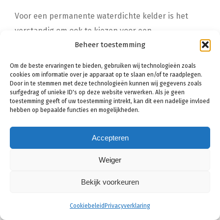
Voor een permanente waterdichte kelder is het
verstandig om ook te kiezen voor een
Beheer toestemming
kelderdrainage systeem. De kosten hiervoor
beginnen bij een eenvoudig systeem in een kleine
Om de beste ervaringen te bieden, gebruiken wij technologieën zoals
kelder rond de
€3.500,-
maar kunnen, afhankelijk
cookies om informatie over je apparaat op te slaan en/of te raadplegen.
Door in te stemmen met deze technologieën kunnen wij gegevens zoals
van de situatie, oplopen tot wel
€10.000,-
surfgedrag of unieke ID's op deze website verwerken. Als je geen
toestemming geeft of uw toestemming intrekt, kan dit een nadelige invloed
hebben op bepaalde functies en mogelijkheden.
Werkzaamheden
Gemiddelde prijs*
Accepteren
Kelderbekuiping
€16,- tot €18,- per m²
Weiger
Kelderdrainage
€3.500,- tot €9.500,-
Bekijk voorkeuren
*Let op:
dit zijn gemiddelde kosten die per vakman
Cookiebeleid
Privacyverklaring
verschillen. Exacte prijs ontvangen?
Vergelijk gratis