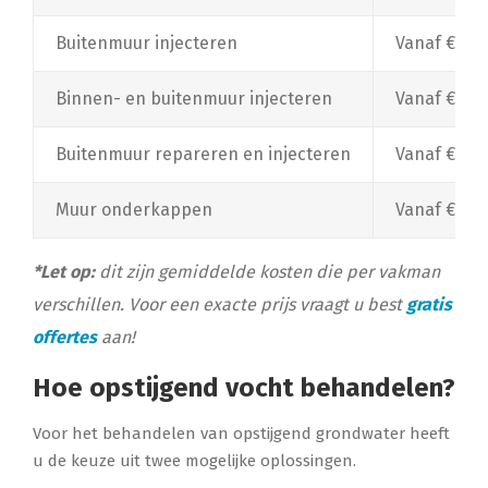
Buitenmuur injecteren
Vanaf €100
Binnen- en buitenmuur injecteren
Vanaf €180
Buitenmuur repareren en injecteren
Vanaf €250
Muur onderkappen
Vanaf €100,
*Let op:
dit zijn gemiddelde kosten die per vakman
verschillen. Voor een exacte prijs vraagt u best
gratis
offertes
aan!
Hoe opstijgend vocht behandelen?
Voor het behandelen van opstijgend grondwater heeft
u de keuze uit twee mogelijke oplossingen.