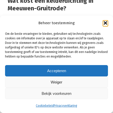
Wat kost een kelderdichting in
Meeuwen-Gruitrode?
De kosten van een kelderdichting in Meeuwen-
Beheer toestemming
Gruitrode liggen rond de
€16,- tot €18,- per m²
. Bij
Om de beste ervaringen te bieden, gebruiken wij technologieën zoals
een gemiddelde kelder van ongeveer 500cm x
cookies om informatie over je apparaat op te slaan en/of te raadplegen.
350cm x 270 cm kost de kelderdichting ongeveer
Door in te stemmen met deze technologieën kunnen wij gegevens zoals
surfgedrag of unieke ID's op deze website verwerken. Als je geen
€750,- tot €830,-
. Dat is nog exclusief de afwerking
toestemming geeft of uw toestemming intrekt, kan dit een nadelige invloed
hebben op bepaalde functies en mogelijkheden.
van de kelder, die betaalt u zelf nog.
Voor een permanente waterdichte kelder is het
Accepteren
verstandig om ook te kiezen voor een
Weiger
kelderdrainage systeem. De kosten hiervoor
beginnen bij een eenvoudig systeem in een kleine
Bekijk voorkeuren
kelder rond de
€3.500,-
maar kunnen, afhankelijk
Cookiebeleid
Privacyverklaring
van de situatie, oplopen tot wel
€10.000,-