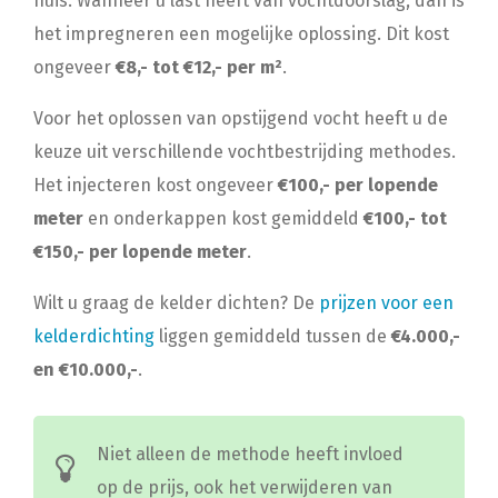
huis. Wanneer u last heeft van vochtdoorslag, dan is
het impregneren een mogelijke oplossing. Dit kost
ongeveer
€8,- tot €12,- per m²
.
Voor het oplossen van opstijgend vocht heeft u de
keuze uit verschillende vochtbestrijding methodes.
Het injecteren kost ongeveer
€100,- per lopende
meter
en onderkappen kost gemiddeld
€100,- tot
€150,- per lopende meter
.
Wilt u graag de kelder dichten? De
prijzen voor een
kelderdichting
liggen gemiddeld tussen de
€4.000,-
en €10.000,-
.
Niet alleen de methode heeft invloed
op de prijs, ook het verwijderen van