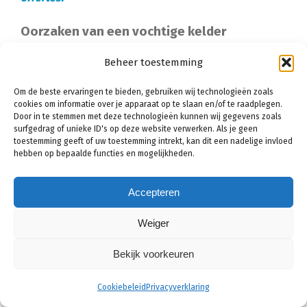
Oorzaken van een vochtige kelder
Beheer toestemming
Last van een
vochtige kelder
in Sint-Truiden? U bent
niet in de enige. De meeste kelders hebben een
Om de beste ervaringen te bieden, gebruiken wij technologieën zoals
hoge vochtigheidsgraad. Dat is niet heel gek, omdat
cookies om informatie over je apparaat op te slaan en/of te raadplegen.
Door in te stemmen met deze technologieën kunnen wij gegevens zoals
kelders zich natuurlijk beneden het maaiveld
surfgedrag of unieke ID's op deze website verwerken. Als je geen
toestemming geeft of uw toestemming intrekt, kan dit een nadelige invloed
bevinden. De muren van de kelder zijn omringd met
hebben op bepaalde functies en mogelijkheden.
grondwater, dat continu naar binnen probeert te
dringen.
Accepteren
Wilt u graag waardevolle spullen opbergen in de
Weiger
kelder? Of wilt u de kelder inzetten voor het gebruik
Bekijk voorkeuren
van een thuiskantoor? Dan is het wel belangrijk dat
de vochtigheidsgraad in de kelder gezond is. Dit is
Cookiebeleid
Privacyverklaring
te realiseren met behulp van een kelderdichting.