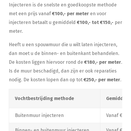
Injecteren is de snelste en goedkoopste methode
met een prijs vanaf
€100,- per meter
en voor
injecteren betaalt u gemiddeld
€100,- tot €150,-
per
meter.
Heeft u een spouwmuur die u wilt laten injecteren,
dan moet u de binnen- en buitenkant behandelen.
De kosten liggen hiervoor rond de
€180,- per meter
.
Is de muur beschadigd, dan zijn er ook reparaties
nodig. De kosten lopen dan op tot
€250,- per meter
.
Vochtbestrijding methode
Gemiddelde
Buitenmuur injecteren
Vanaf €100
Binnen- en buitenmuur injecteren
Vanaf €180