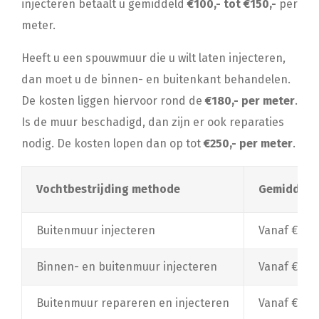
injecteren betaalt u gemiddeld
€100,- tot €150,-
per
meter.
Heeft u een spouwmuur die u wilt laten injecteren,
dan moet u de binnen- en buitenkant behandelen.
De kosten liggen hiervoor rond de
€180,- per meter
.
Is de muur beschadigd, dan zijn er ook reparaties
nodig. De kosten lopen dan op tot
€250,- per meter
.
Vochtbestrijding methode
Gemiddelde
Buitenmuur injecteren
Vanaf €100
Binnen- en buitenmuur injecteren
Vanaf €180
Buitenmuur repareren en injecteren
Vanaf €250