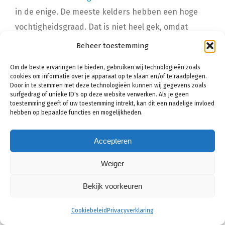
in de enige. De meeste kelders hebben een hoge
vochtigheidsgraad. Dat is niet heel gek, omdat
kelders zich natuurlijk beneden het maaiveld
Beheer toestemming
bevinden. De muren van de kelder zijn omringd met
Om de beste ervaringen te bieden, gebruiken wij technologieën zoals
grondwater, dat continu naar binnen probeert te
cookies om informatie over je apparaat op te slaan en/of te raadplegen.
Door in te stemmen met deze technologieën kunnen wij gegevens zoals
dringen.
surfgedrag of unieke ID's op deze website verwerken. Als je geen
toestemming geeft of uw toestemming intrekt, kan dit een nadelige invloed
Wilt u graag waardevolle spullen opbergen in de
hebben op bepaalde functies en mogelijkheden.
kelder? Of wilt u de kelder inzetten voor het gebruik
van een thuiskantoor? Dan is het wel belangrijk dat
Accepteren
de vochtigheidsgraad in de kelder gezond is. Dit is
Weiger
te realiseren met behulp van een kelderdichting.
Bekijk voorkeuren
Een kelderdichting houdt in dat u de
Cookiebeleid
Privacyverklaring
kelder volledig waterdicht maakt.