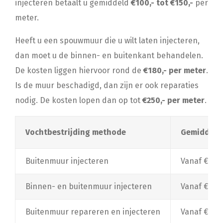
injecteren betaalt u gemiddeld
€100,- tot €150,-
per
meter.
Heeft u een spouwmuur die u wilt laten injecteren,
dan moet u de binnen- en buitenkant behandelen.
De kosten liggen hiervoor rond de
€180,- per meter
.
Is de muur beschadigd, dan zijn er ook reparaties
nodig. De kosten lopen dan op tot
€250,- per meter
.
Vochtbestrijding methode
Gemiddelde
Buitenmuur injecteren
Vanaf €100
Binnen- en buitenmuur injecteren
Vanaf €180
Buitenmuur repareren en injecteren
Vanaf €250