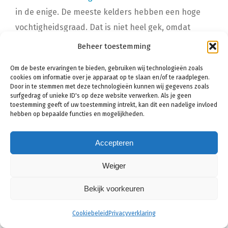
in de enige. De meeste kelders hebben een hoge
vochtigheidsgraad. Dat is niet heel gek, omdat
kelders zich natuurlijk beneden het maaiveld
Beheer toestemming
bevinden. De muren van de kelder zijn omringd met
Om de beste ervaringen te bieden, gebruiken wij technologieën zoals
grondwater, dat continu naar binnen probeert te
cookies om informatie over je apparaat op te slaan en/of te raadplegen.
Door in te stemmen met deze technologieën kunnen wij gegevens zoals
dringen.
surfgedrag of unieke ID's op deze website verwerken. Als je geen
toestemming geeft of uw toestemming intrekt, kan dit een nadelige invloed
Wilt u graag waardevolle spullen opbergen in de
hebben op bepaalde functies en mogelijkheden.
kelder? Of wilt u de kelder inzetten voor het gebruik
van een thuiskantoor? Dan is het wel belangrijk dat
Accepteren
de vochtigheidsgraad in de kelder gezond is. Dit is
Weiger
te realiseren met behulp van een kelderdichting.
Bekijk voorkeuren
Een kelderdichting houdt in dat u de
Cookiebeleid
Privacyverklaring
kelder volledig waterdicht maakt.