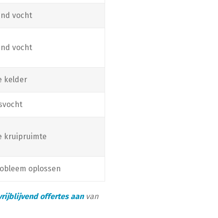
end vocht
end vocht
e kelder
svocht
e kruipruimte
obleem oplossen
vrijblijvend offertes aan
van