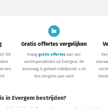
g
Gratis offertes vergelijken
Ve
is? Dit
Vraag
gratis offertes
aan van
Verg
bben.
vochtspecialisten uit Evergem. De
voorwa
kel een
aanvraag is geheel vrijblijvend: u zit
vocht
in!
dus nergens aan vast!
beste
is in Evergem bestrijden?