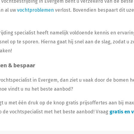
 vochtbestrijding in Evergem bent u verzekerd van de beste h
an al uw
vochtproblemen
verlost. Bovendien bespaart dit uze
ijding specialist heeft namelijk voldoende kennis en ervari
el op te sporen. Hierna gaat hij snel aan de slag, zodat u z
zaken!
ten & bespaar
ochtspecialist in Evergem, dan ziet u vaak door de bomen het
hoe vindt u nu het beste aanbod?
agt u met één druk op de knop gratis prijsoffertes aan bij m
 zo de vochtspecialist met het beste aanbod! Vraag
gratis en v