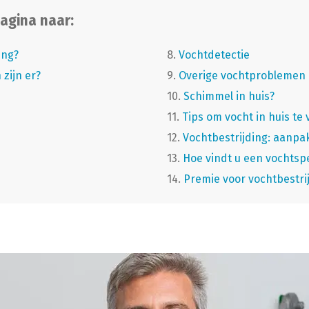
agina naar:
ing?
8.
Vochtdetectie
zijn er?
9.
Overige vochtproblemen 
10.
Schimmel in huis?
11.
Tips om vocht in huis t
12.
Vochtbestrijding: aanpa
13.
Hoe vindt u een vochtspe
14.
Premie voor vochtbestri