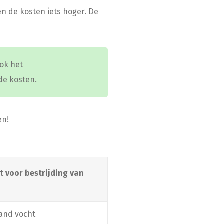
en de kosten iets hoger. De
ok het
de kosten.
en!
t voor bestrijding van
and vocht