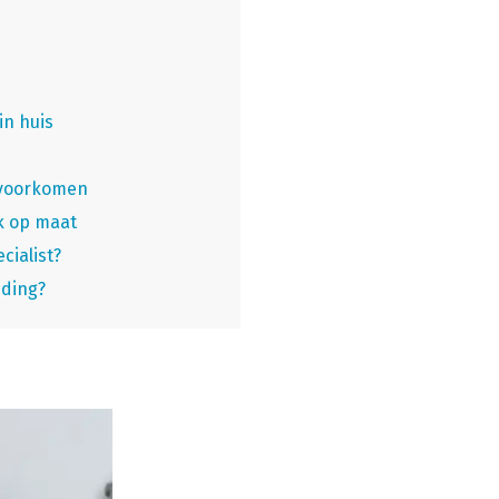
in huis
e voorkomen
k op maat
cialist?
jding?