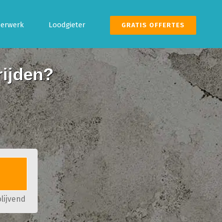
derwerk
Loodgieter
GRATIS OFFERTES
rijden?
blijvend