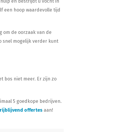
ulp en bestrijdt u vocht in
lf een hoop waardevolle tijd
ng om de oorzaak van de
o snel mogelijk verder kunt
 bos niet meer. Er zijn zo
aximaal 5 goedkope bedrijven.
rijblijvend offertes
aan!